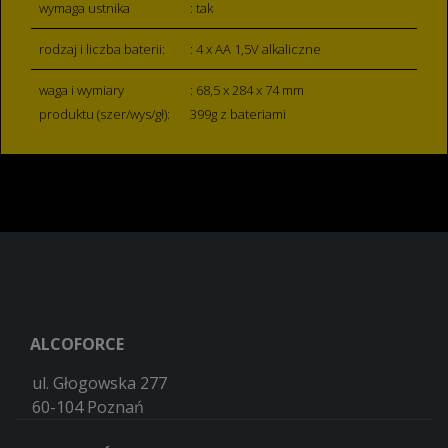
wymaga ustnika
: tak
rodzaj i liczba baterii:
: 4 x AA 1,5V alkaliczne
waga i wymiary
: 68,5 x 284 x 74 mm
produktu (szer/wys/gł):
399g z bateriami
ALCOFORCE
ul. Głogowska 277
60-104 Poznań